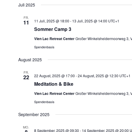
wählen.
Juli 2025
FR.
11 Juli, 2025 @ 18:00
-
13 Juli, 2025 @ 14:00
UTC+1
11
Sommer Camp 3
Vien Lac Retreat Center
Großer Winkelsheidermoorweg 3, V
Spendenbasis
August 2025
FR.
22 August, 2025 @ 17:00
-
24 August, 2025 @ 12:30
UTC+1
22
Meditation & Bike
Vien Lac Retreat Center
Großer Winkelsheidermoorweg 3, V
Spendenbasis
September 2025
MO.
8 September, 2025 @ 09:30
-
14 September, 2025 @ 20:00
U