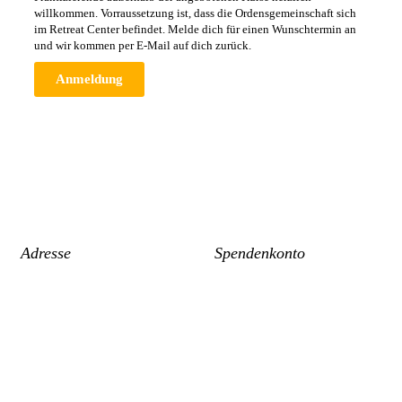
willkommen. Vorraussetzung ist, dass die Ordensgemeinschaft sich
im Retreat Center befindet. Melde dich für einen Wunschtermin an
und wir kommen per E-Mail auf dich zurück.
Anmeldung
Adresse
Spendenkonto
Gr. W´Heidermoorweg 3
Vien Lac gemeinnützige UG
26316 Varel
DE91 2826 2673 0110 6104 01
Deutschland
GENODEF1VAR