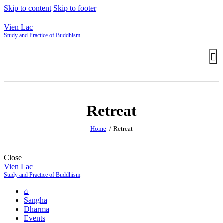
Skip to content
Skip to footer
Vien Lac
Study and Practice of Buddhism
Retreat
Home
Retreat
Close
Vien Lac
Study and Practice of Buddhism
⌂
Sangha
Dharma
Events