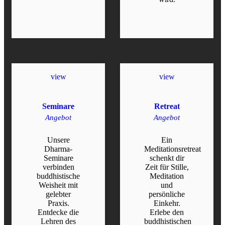
READ MORE
view
view
Seminare
Retreat
Angebot
Angebot
Unsere
Ein
Dharma-
Meditationsretreat
Seminare
schenkt dir
verbinden
Zeit für Stille,
buddhistische
Meditation
Weisheit mit
und
gelebter
persönliche
Praxis.
Einkehr.
Entdecke die
Erlebe den
Lehren des
buddhistischen