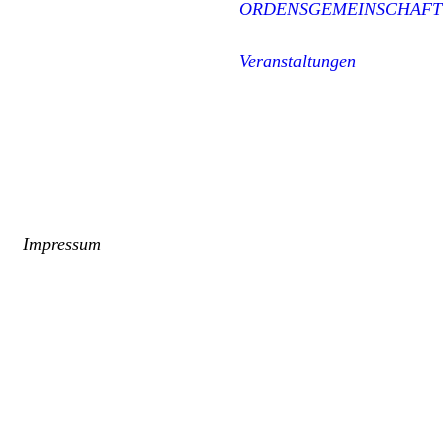
ORDENSGEMEINSCHAFT
Veranstaltungen
Impressum
Vien Lac gemeinnützige UG
(haftungsbeschränkt)
Tel.: 04451 8058430
Email: contact@vienlac.de