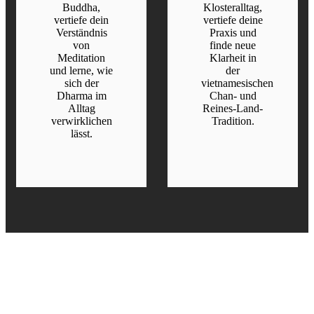
Buddha,
Klosteralltag,
vertiefe dein
vertiefe deine
Verständnis
Praxis und
von
finde neue
Meditation
Klarheit in
und lerne, wie
der
sich der
vietnamesischen
Dharma im
Chan- und
Alltag
Reines-Land-
verwirklichen
Tradition.
lässt.
READ MORE
READ MORE