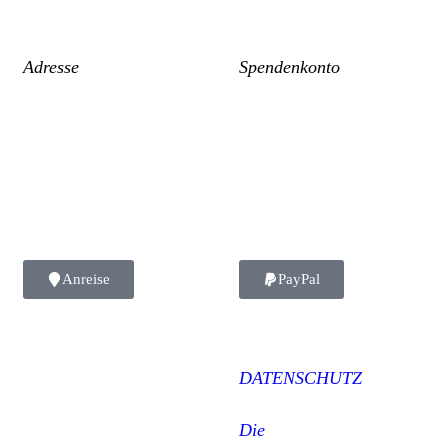
Adresse
Spendenkonto
Gr. W´Heidermoorweg 3
Vien Lac gemeinnützige UG
26316 Varel
DE91 2826 2673 0110 6104 01
Deutschland
GENODEF1VAR
Anreise
PayPal
DATENSCHUTZ
Die