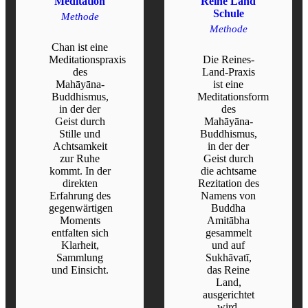
Meditation
Reine Land
Schule
Methode
Methode
Chan ist eine
Meditationspraxis
Die Reines-
des
Land-Praxis
Mahāyāna-
ist eine
Buddhismus,
Meditationsform
in der der
des
Geist durch
Mahāyāna-
Stille und
Buddhismus,
Achtsamkeit
in der der
zur Ruhe
Geist durch
kommt. In der
die achtsame
direkten
Rezitation des
Erfahrung des
Namens von
gegenwärtigen
Buddha
Moments
Amitābha
entfalten sich
gesammelt
Klarheit,
und auf
Sammlung
Sukhāvatī,
und Einsicht.
das Reine
Land,
READ MORE
ausgerichtet
wird.