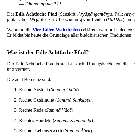
—
Dhammapada
273
Der
Edle Achtfache Pfad
(Sanskrit:
Āryāṣṭāṅgamārga
, Pāli:
Ariya
praktischen Weg, der zur Überwindung von Leiden (
Dukkha
) und 
Während die
Vier Edlen Wahrheiten
erklären, warum Leiden ents
Er bildet bis heute die Grundlage aller buddhistischen Traditione
Was ist der Edle Achtfache Pfad?
Der Edle Achtfache Pfad besteht aus acht Übungsbereichen, die sich
und vertieft.
Die acht Bereiche sind:
Rechte Ansicht (
Sammā Diṭṭhi
)
Rechte Gesinnung (
Sammā Saṅkappa
)
Rechte Rede (
Sammā Vācā
)
Rechtes Handeln (
Sammā Kammanta
)
Rechter Lebenserwerb (
Sammā Ājīva
)