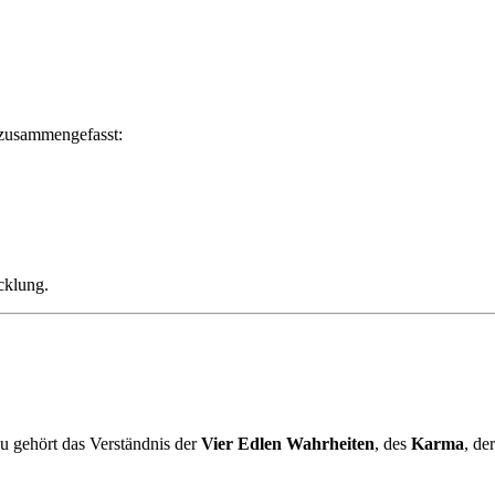
 zusammengefasst:
cklung.
zu gehört das Verständnis der
Vier Edlen Wahrheiten
, des
Karma
, de