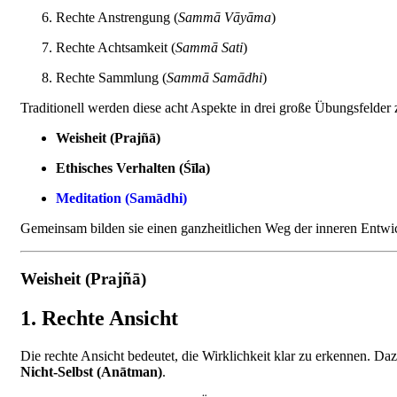
Rechte Anstrengung (
Sammā Vāyāma
)
Rechte Achtsamkeit (
Sammā Sati
)
Rechte Sammlung (
Sammā Samādhi
)
Traditionell werden diese acht Aspekte in drei große Übungsfelder
Weisheit (Prajñā)
Ethisches Verhalten (Śīla)
Meditation (Samādhi)
Gemeinsam bilden sie einen ganzheitlichen Weg der inneren Entwi
Weisheit (Prajñā)
1. Rechte Ansicht
Die rechte Ansicht bedeutet, die Wirklichkeit klar zu erkennen. Da
Nicht-Selbst (Anātman)
.