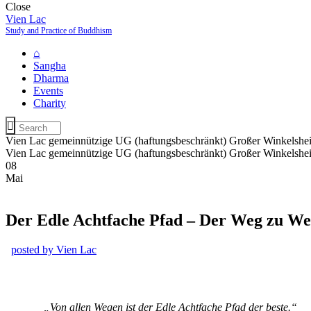
Close
Vien Lac
Study and Practice of Buddhism
⌂
Sangha
Dharma
Events
Charity
Vien Lac gemeinnützige UG (haftungsbeschränkt) Großer Winkelshe
Vien Lac gemeinnützige UG (haftungsbeschränkt) Großer Winkelshe
08
Mai
Der Edle Achtfache Pfad – Der Weg zu Wei
posted by
Vien Lac
„Von allen Wegen ist der Edle Achtfache Pfad der beste.“