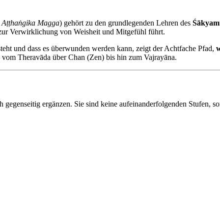
 Aṭṭhaṅgika Magga
) gehört zu den grundlegenden Lehren des
Śākyam
zur Verwirklichung von Weisheit und Mitgefühl führt.
teht und dass es überwunden werden kann, zeigt der Achtfache Pfad,
w
n – vom Theravāda über Chan (Zen) bis hin zum Vajrayāna.
 gegenseitig ergänzen. Sie sind keine aufeinanderfolgenden Stufen, son