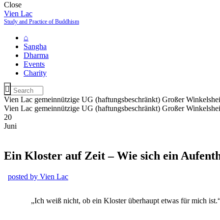
Close
Vien Lac
Study and Practice of Buddhism
⌂
Sangha
Dharma
Events
Charity
Vien Lac gemeinnützige UG (haftungsbeschränkt) Großer Winkelshe
Vien Lac gemeinnützige UG (haftungsbeschränkt) Großer Winkelshe
20
Juni
Ein Kloster auf Zeit – Wie sich ein Aufent
posted by
Vien Lac
„Ich weiß nicht, ob ein Kloster überhaupt etwas für mich ist.