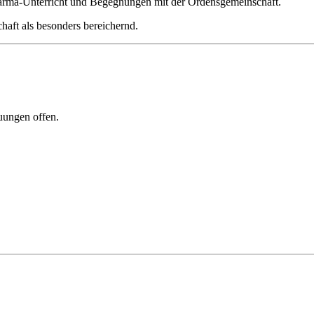
arma-Unterricht und Begegnungen mit der Ordensgemeinschaft.
haft als besonders bereichernd.
uungen offen.