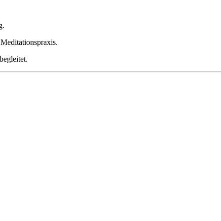
g.
 Meditationspraxis.
egleitet.