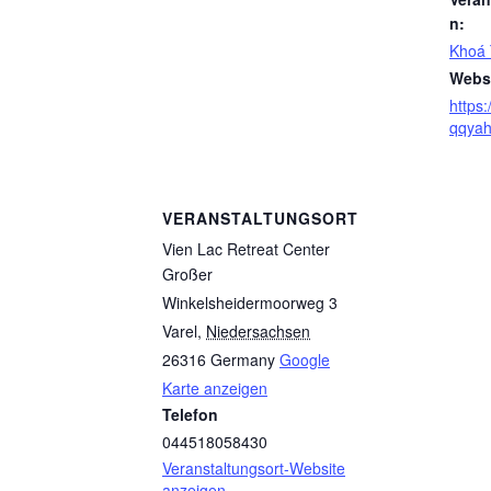
n:
Khoá 
Websi
https
qqya
VERANSTALTUNGSORT
Vien Lac Retreat Center
Großer
Winkelsheidermoorweg 3
Varel
,
Niedersachsen
26316
Germany
Google
Karte anzeigen
Telefon
044518058430
Veranstaltungsort-Website
anzeigen