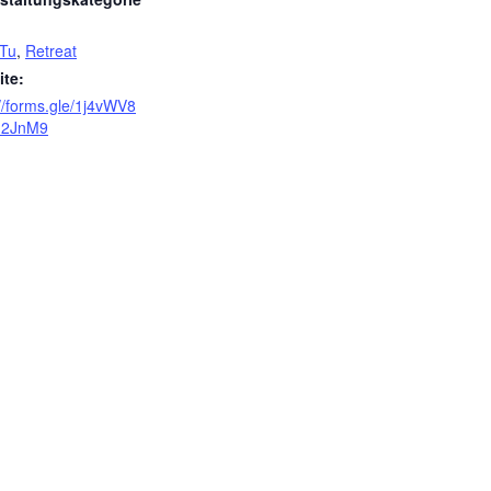
Tu
,
Retreat
te:
://forms.gle/1j4vWV8
h2JnM9