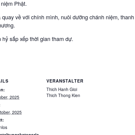
m niệm Phật.
ả quay về với chính mình, nuôi dưỡng chánh niệm, thanh 
thương.
 hỷ sắp xếp thời gian tham dự.
ILS
VERANSTALTER
Thich Hanh Gioi
nn:
Thich Thong Kien
ober, 2025
:
tober, 2025
tt:
nlos
staltungskategorie