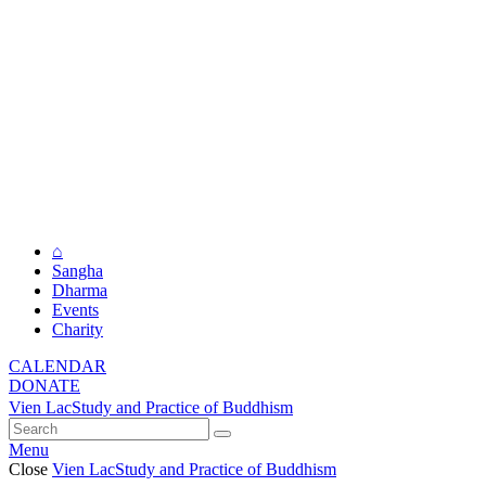
⌂
Sangha
Dharma
Events
Charity
CALENDAR
DONATE
Vien Lac
Study and Practice of Buddhism
Menu
Close
Vien Lac
Study and Practice of Buddhism