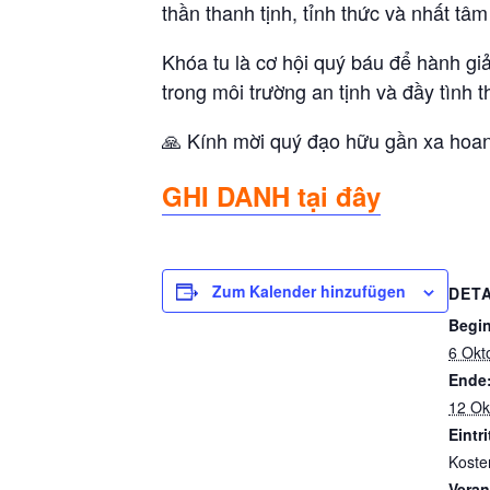
thần thanh tịnh, tỉnh thức và nhất tâ
Khóa tu là cơ hội quý báu để hành gi
trong môi trường an tịnh và đầy tình 
🙏 Kính mời quý đạo hữu gần xa hoan
GHI DANH tại đây
Zum Kalender hinzufügen
DETA
Begi
6 Okt
Ende
12 Ok
Eintri
Koste
Veran