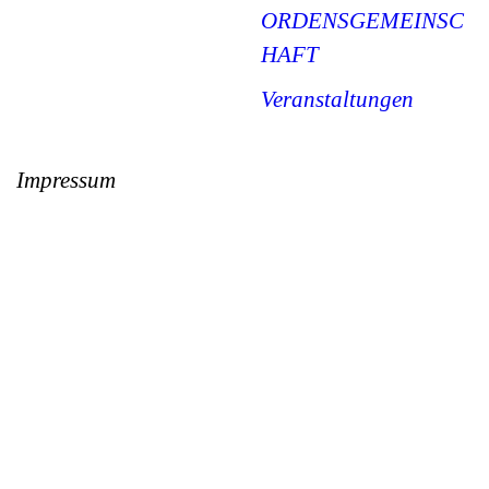
ORDENSGEMEINSC
HAFT
Veranstaltungen
Impressum
Vien Lac gemeinnützige UG
(haftungsbeschränkt)
Tel.: 04451 8058430
Email: contact@vienlac.de
Founder of Vien Lac: Dr. Loc Ho
HRB 214766, Handelsregister
Oldenburg