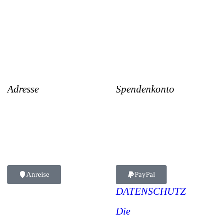
Adresse
Spendenkonto
Gr. W´Heidermoorweg 3
Vien Lac gemeinnützige UG
26316 Varel
DE91 2826 2673 0110 6104 01
Deutschland
GENODEF1VAR
Anreise
PayPal
DATENSCHUTZ
Die