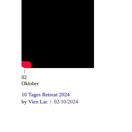
02
Oktober
10 Tages Retreat 2024
by
Vien Lac
02/10/2024